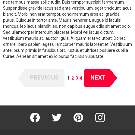
nec tempus massa sollicitudin. Duis tempor suscipit fermentum.
Suspendisse gravida lacus sed ante vestibulum, eget tincidunt lacus
blandit. Morbi non erat tempor, condimentum eros ac, gravida
purus. Quisque in tortor ante. Mauris hendrerit, augue id iaculis
rhoncus, leo lacus blandit leo, non dapibus augue odio sit amet odio.
Sed ullamcorper interdum placerat. Morbi vel lacus dictum,
vestibulum mauris ac, auctor ligula. Aliquam erat volutpat. Donec
ornare libero sapien, eget ullamcorper mauris laoreet et. Vestibulum
ante ipsum primis in faucibus orci luctus et ultrices posuere cubilia
Curae; Aenean sit amet ex id purus facilisis vulputate.
PREVIOUS
NEXT
1
2
3
4
Facebook
Twitter
Pinterest
Instagram