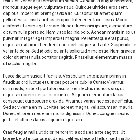
tellus et, venenatis fermentum sapien. Aenean id augue hendrerit,
rhoncus augue eget, vulputate risus. Quisque ultricies eros sem,
dapibus imperdiet lorem gravida ac. Curabitur sit amet quam
pellentesque nisi faucibus tempus. Integer eu lacus risus. Morbi
eleifend ut enim eget ornare. Nunc ultrices nisi ipsum, elementum
dictum nulla porta ac. Nam vitae lacinia odio. Aenean mattis in ex ut
pulvinar. Integer eget imperdiet magna. Pellentesque erat purus,
dignissim sit amet hendrerit non, scelerisque sed ante. Suspendisse
vel ante dolor. Sed id odio eu ante sollicitudin molestie. Nam gravida
dolor sit amet nulla porttitor sagittis. Phasellus elementum massa
ut iaculis fringilla.
Fusce dictum suscipit facilisis. Vestibulum ante ipsum primis in
faucibus orci luctus et ultrices posuere cubilia Curae; Vivamus
commodo, ante at porttitor iaculis, sem lectus rhoncus orci, ut
dignissim lorem neque nec metus. Aliquam elementum lacus
consequat dui posuere gravida. Vivamus varius nec est ac efficitur.
Sed ac viverra enim. Ut vitae laoreet magna, vel accumsan mauris.
Donec et lorem nec enim mollis dignissim. Donec congue mauris
justo, et ultrices lacus aliquam dignissim.
Cras feugiat nulla ut dolor hendrerit, a sodales ante sagittis. Ut
laoreet, erat in congue sodales, velit ex placerat tellus, sed mattis