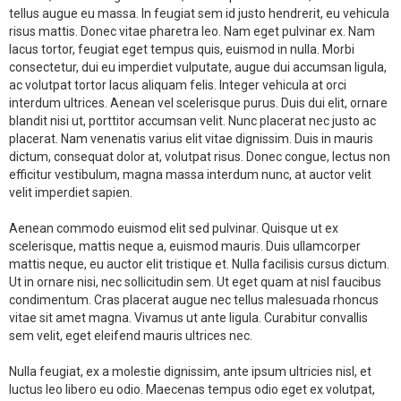
tellus augue eu massa. In feugiat sem id justo hendrerit, eu vehicula
risus mattis. Donec vitae pharetra leo. Nam eget pulvinar ex. Nam
lacus tortor, feugiat eget tempus quis, euismod in nulla. Morbi
consectetur, dui eu imperdiet vulputate, augue dui accumsan ligula,
ac volutpat tortor lacus aliquam felis. Integer vehicula at orci
interdum ultrices. Aenean vel scelerisque purus. Duis dui elit, ornare
blandit nisi ut, porttitor accumsan velit. Nunc placerat nec justo ac
placerat. Nam venenatis varius elit vitae dignissim. Duis in mauris
dictum, consequat dolor at, volutpat risus. Donec congue, lectus non
efficitur vestibulum, magna massa interdum nunc, at auctor velit
velit imperdiet sapien.
Aenean commodo euismod elit sed pulvinar. Quisque ut ex
scelerisque, mattis neque a, euismod mauris. Duis ullamcorper
mattis neque, eu auctor elit tristique et. Nulla facilisis cursus dictum.
Ut in ornare nisi, nec sollicitudin sem. Ut eget quam at nisl faucibus
condimentum. Cras placerat augue nec tellus malesuada rhoncus
vitae sit amet magna. Vivamus ut ante ligula. Curabitur convallis
sem velit, eget eleifend mauris ultrices nec.
Nulla feugiat, ex a molestie dignissim, ante ipsum ultricies nisl, et
luctus leo libero eu odio. Maecenas tempus odio eget ex volutpat,